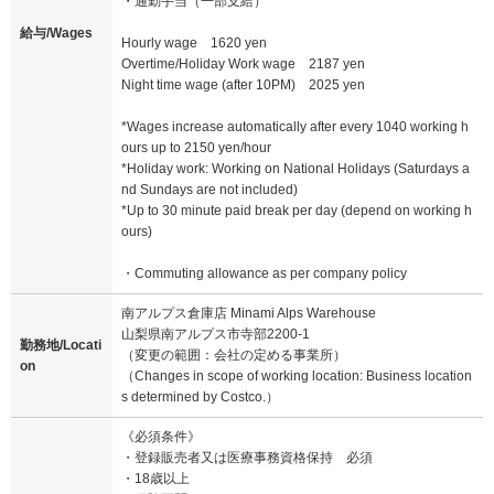
・通勤手当（一部支給）
給与/Wages
Hourly wage 1620 yen
Overtime/Holiday Work wage 2187 yen
Night time wage (after 10PM) 2025 yen
*Wages increase automatically after every 1040 working h
ours up to 2150 yen/hour
*Holiday work: Working on National Holidays (Saturdays a
nd Sundays are not included)
*Up to 30 minute paid break per day (depend on working h
ours)
・Commuting allowance as per company policy
南アルプス倉庫店 Minami Alps Warehouse
山梨県南アルプス市寺部2200-1
勤務地/Locati
（変更の範囲：会社の定める事業所）
on
（Changes in scope of working location: Business location
s determined by Costco.）
《必須条件》
・登録販売者又は医療事務資格保持 必須
・18歳以上