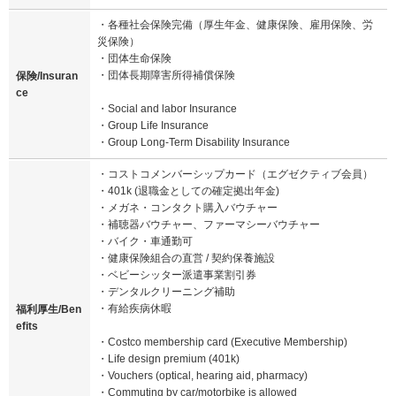
・各種社会保険完備（厚生年金、健康保険、雇用保険、労
災保険）
・団体生命保険
・団体長期障害所得補償保険
保険/Insuran
ce
・Social and labor Insurance
・Group Life Insurance
・Group Long-Term Disability Insurance
・コストコメンバーシップカード（エグゼクティブ会員）
・401k (退職金としての確定拠出年金)
・メガネ・コンタクト購入バウチャー
・補聴器バウチャー、ファーマシーバウチャー
・バイク・車通勤可
・健康保険組合の直営 / 契約保養施設
・ベビーシッター派遣事業割引券
・デンタルクリーニング補助
・有給疾病休暇
福利厚生/Ben
efits
・Costco membership card (Executive Membership)
・Life design premium (401k)
・Vouchers (optical, hearing aid, pharmacy)
・Commuting by car/motorbike is allowed