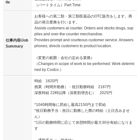
tle
（パートタイム）Part Time
お客様への第二類・第三類医薬品のOTC販売をします。商
品の発注業務を行います。
Assists customers at counter. Orders and stocks drugs, sup
plies and over-the-counter merchandise.
Provides prompt and courteous customer service. Answers
仕事内容/Job
phones, directs customers to product location.
Summary
（変更の範囲：会社の定める業務）
（Changes in scope of work to be performed: Work determi
ned by Costco.）
時給 1620円
残業（時間外勤務）・祝日勤務時給 2187円
深夜時給 22時以降（深夜割増含む） 2025円
*1040時間毎に昇給し最高2150円まで昇給
*祝日勤務手当：祝日に勤務した際の時給（土日含みませ
ん）
*1日の勤務時間に応じて休憩時間が最大30分有給になりま
す