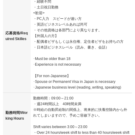
・経験不問
・土日祝日勤務
<歓迎>
・PC入力 スピードが速い方
・英語ビジネスレベルあれば尚可
・その他資格は各部門により異なります。
応募資格/Req
【外国人の方】
uired Skilles
・配偶者ビザもしくは永住権、定住者ビザをお持ちの方
・日本語ビジネスレベル（読み、書き、会話）
･Must be older than 18
･Experience is not necessary
【For non-Japanese】
･Spouse or Permanent Visa in Japan is necessary
･Japanese business level (reading, writing, speaking)
勤務時間：09:00～21:00
・週24時間以上 40時間未満
※時給の自動昇給制の関係上、将来的に扶養控除内から外
勤務時間/Wor
れてしまいますので、予めご容赦下さい。
king Hours
Shift varies between 3:00～23:00
・Over 24 hours/week shift to less than 40 hours/week shift