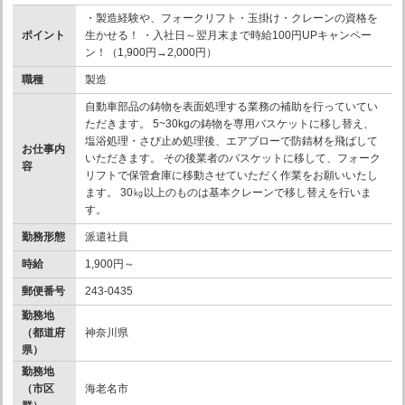
・製造経験や、フォークリフト・玉掛け・クレーンの資格を
ポイント
生かせる！ ・入社日～翌月末まで時給100円UPキャンペー
ン！（1,900円→2,000円）
職種
製造
自動車部品の鋳物を表面処理する業務の補助を行っていてい
ただきます。 5~30kgの鋳物を専用バスケットに移し替え、
塩浴処理・さび止め処理後、エアブローで防錆材を飛ばして
お仕事内
いただきます。 その後業者のバスケットに移して、フォーク
容
リフトで保管倉庫に移動させていただく作業をお願いいたし
ます。 30㎏以上のものは基本クレーンで移し替えを行いま
す。
勤務形態
派遣社員
時給
1,900円～
郵便番号
243-0435
勤務地
（都道府
神奈川県
県）
勤務地
（市区
海老名市