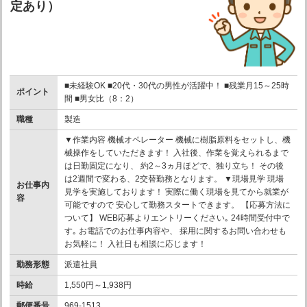
定あり）
■未経験OK ■20代・30代の男性が活躍中！ ■残業月15～25時
ポイント
間 ■男女比（8：2）
職種
製造
▼作業内容 機械オペレーター 機械に樹脂原料をセットし、機
械操作をしていただきます！ 入社後、作業を覚えられるまで
は日勤固定になり、 約2～3ヵ月ほどで、独り立ち！ その後
は2週間で変わる、2交替勤務となります。 ▼現場見学 現場
お仕事内
見学を実施しております！ 実際に働く現場を見てから就業が
容
可能ですので 安心して勤務スタートできます。 【応募方法に
ついて】 WEB応募よりエントリーください｡ 24時間受付中で
す｡ お電話でのお仕事内容や、 採用に関するお問い合わせも
お気軽に！ 入社日も相談に応じます！
勤務形態
派遣社員
時給
1,550円～1,938円
郵便番号
969-1513