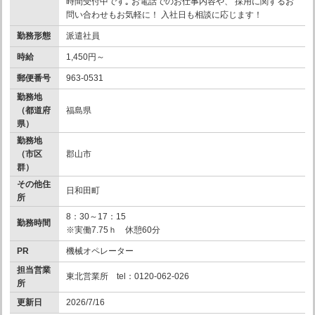
時間受付中です｡ お電話でのお仕事内容や、 採用に関するお
問い合わせもお気軽に！ 入社日も相談に応じます！
勤務形態
派遣社員
時給
1,450円～
郵便番号
963-0531
勤務地
（都道府
福島県
県）
勤務地
（市区
郡山市
群）
その他住
日和田町
所
8：30～17：15
勤務時間
※実働7.75ｈ 休憩60分
PR
機械オペレーター
担当営業
東北営業所 tel：0120-062-026
所
更新日
2026/7/16