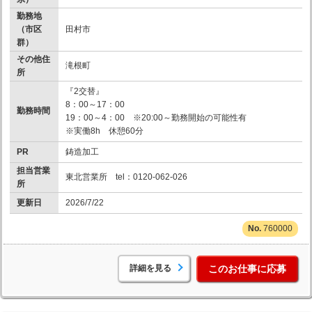
勤務地
（市区
田村市
群）
その他住
滝根町
所
『2交替』
8：00～17：00
勤務時間
19：00～4：00 ※20:00～勤務開始の可能性有
※実働8h 休憩60分
PR
鋳造加工
担当営業
東北営業所 tel：0120-062-026
所
更新日
2026/7/22
760000
詳細を見る
このお仕事に応募