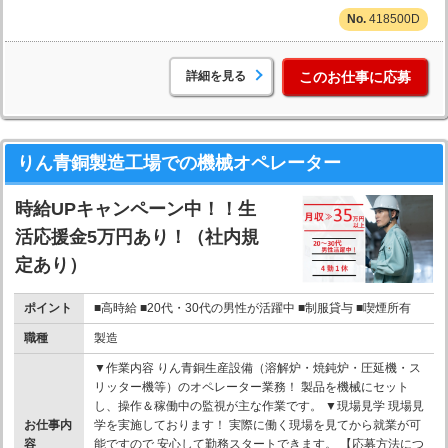
418500D
詳細を見る
このお仕事に応募
りん青銅製造工場での機械オペレーター
時給UPキャンペーン中！！生
活応援金5万円あり！（社内規
定あり）
ポイント
■高時給 ■20代・30代の男性が活躍中 ■制服貸与 ■喫煙所有
職種
製造
▼作業内容 りん青銅生産設備（溶解炉・焼鈍炉・圧延機・ス
リッター機等）のオペレーター業務！ 製品を機械にセット
し、操作＆稼働中の監視が主な作業です。 ▼現場見学 現場見
お仕事内
学を実施しております！ 実際に働く現場を見てから就業が可
容
能ですので 安心して勤務スタートできます。 【応募方法につ