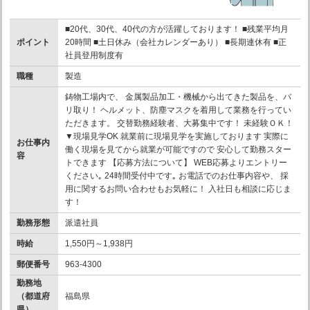
■20代、30代、40代の方が活躍しております！ ■残業平均月
ポイント
20時間 ■土日休み（会社カレンダーあり） ■長期連休有 ■正
社員登用制度有
職種
製造
鋳物工場内で、 金属製品加工・機械から出てきた製品を、バ
リ取り！ ヘルメット、防塵マスクを着用して業務を行ってい
ただきます。 交替勤務経験者、大募集中です！ 未経験ＯＫ！
▼現場見学OK 就業前に現場見学を実施しております 実際に
お仕事内
働く現場を見てから就業が可能ですので 安心して勤務スター
容
トできます 【応募方法について】 WEB応募よりエントリー
ください｡ 24時間受付中です｡ お電話でのお仕事内容や、 採
用に関するお問い合わせもお気軽に！ 入社日も相談に応じま
す！
勤務形態
派遣社員
時給
1,550円～1,938円
郵便番号
963-4300
勤務地
（都道府
福島県
県）