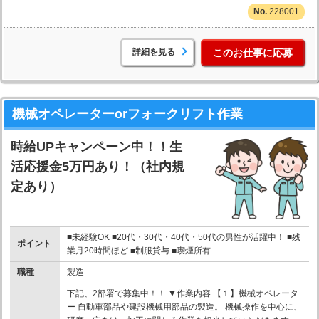
228001
詳細を見る
このお仕事に応募
機械オペレーターorフォークリフト作業
時給UPキャンペーン中！！生
活応援金5万円あり！（社内規
定あり）
■未経験OK ■20代・30代・40代・50代の男性が活躍中！ ■残
ポイント
業月20時間ほど ■制服貸与 ■喫煙所有
職種
製造
下記、2部署で募集中！！ ▼作業内容 【１】機械オペレータ
ー 自動車部品や建設機械用部品の製造。 機械操作を中心に、