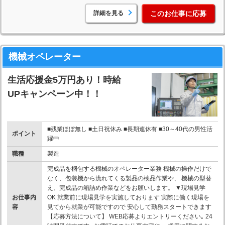
詳細を見る
このお仕事に応募
機械オペレーター
生活応援金5万円あり！時給
UPキャンペーン中！！
■残業ほぼ無し ■土日祝休み ■長期連休有 ■30～40代の男性活
ポイント
躍中
職種
製造
完成品を梱包する機械のオペレーター業務 機械の操作だけで
なく、包装機から流れてくる製品の検品作業や、 機械の型替
え、完成品の箱詰め作業などをお願いします。 ▼現場見学
お仕事内
OK 就業前に現場見学を実施しております 実際に働く現場を
容
見てから就業が可能ですので 安心して勤務スタートできます
【応募方法について】 WEB応募よりエントリーください｡ 24