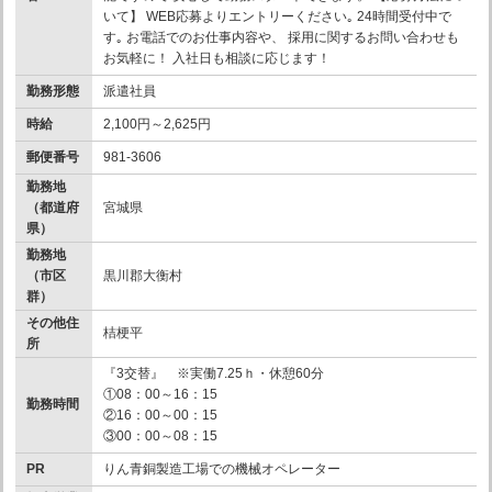
いて】 WEB応募よりエントリーください｡ 24時間受付中で
す｡ お電話でのお仕事内容や、 採用に関するお問い合わせも
お気軽に！ 入社日も相談に応じます！
勤務形態
派遣社員
時給
2,100円～2,625円
郵便番号
981-3606
勤務地
（都道府
宮城県
県）
勤務地
（市区
黒川郡大衡村
群）
その他住
桔梗平
所
『3交替』 ※実働7.25ｈ・休憩60分
①08：00～16：15
勤務時間
②16：00～00：15
③00：00～08：15
PR
りん青銅製造工場での機械オペレーター