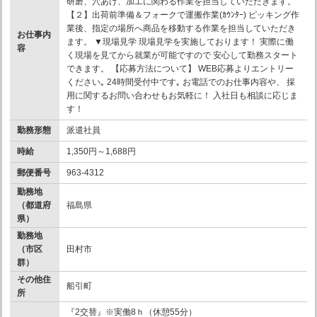
研磨、穴あけ、加工に関わる作業を担当していただきます。
【２】出荷前準備＆フォークで運搬作業(ｶｳﾝﾀｰ) ピッキング作
業後、指定の場所へ商品を移動する作業を担当していただき
お仕事内
ます。 ▼現場見学 現場見学を実施しております！ 実際に働
容
く現場を見てから就業が可能ですので 安心して勤務スタート
できます。 【応募方法について】 WEB応募よりエントリー
ください｡ 24時間受付中です｡ お電話でのお仕事内容や、 採
用に関するお問い合わせもお気軽に！ 入社日も相談に応じま
す！
勤務形態
派遣社員
時給
1,350円～1,688円
郵便番号
963-4312
勤務地
（都道府
福島県
県）
勤務地
（市区
田村市
群）
その他住
船引町
所
『2交替』※実働8ｈ（休憩55分）