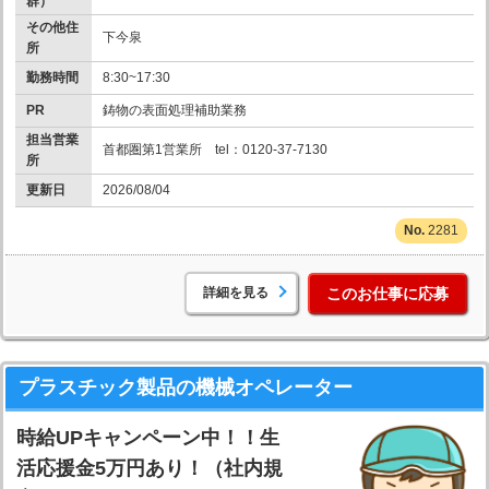
群）
その他住
下今泉
所
勤務時間
8:30~17:30
PR
鋳物の表面処理補助業務
担当営業
首都圏第1営業所 tel：0120-37-7130
所
更新日
2026/08/04
2281
詳細を見る
このお仕事に応募
プラスチック製品の機械オペレーター
時給UPキャンペーン中！！生
活応援金5万円あり！（社内規