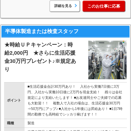
詳細を見る
このお仕事に応募
半導体製造または検査スタッフ
★時給ＵＰキャンペーン：時
給2,000円 ★さらに生活応援
金30万円プレゼント♪※規定あ
り
■生活応援金合計30万円あり！ 入社から実働7日後に3万
円、入社から実働10日後に2万円を現金支給！ 残りは会社
規定により支給いたします！ ■お友達同士やご夫婦での応募
ポイント
も大歓迎！！ 複数人で入社の場合は、生活応援金30万円
⇒50万円にアップ♪ ■入社から1年後には昇給あり！ ■1日7時
間の勤務でも高時給でシッカリ稼げます！！
職種
製造