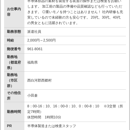
半導体部品の素材を製造する装置の操作または検査をお願い
します。 加工前の製品の準備や品質確認なども行っていただ
お仕事内
きます。 ◎重いモノを持つことはありません！ 社内研修も充
容
実しているので未経験の方も安心です。 20代、30代、40代
の男女ともに活躍されています。
勤務形態
派遣社員
時給
2,000円～2,500円
郵便番号
961-8061
勤務地
（都道府
福島県
県）
勤務地
（市区
西白河郡西郷村
群）
その他住
小田倉
所
8：00-16：10、16：00-0：10、0：00-8：10 ※3交替（所
勤務時間
定7時間）
休憩時間 1時間10分
PR
半導体製造または検査スタッフ