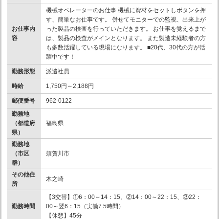
機械オペレーターのお仕事 機械に資材をセットしボタンを押
す、簡単なお仕事です。 併せてモニターでの監視、出来上が
お仕事内
った製品の検査を行っていただきます。 お仕事を覚えるまで
容
は、製品の検査がメインとなります。 また製造未経験者の方
も多数活躍している現場になります。 ■20代、30代の方が活
躍中です！
勤務形態
派遣社員
時給
1,750円～2,188円
郵便番号
962-0122
勤務地
（都道府
福島県
県）
勤務地
（市区
須賀川市
群）
その他住
木之崎
所
【3交替】①6：00～14：15、②14：00～22：15、③22：
勤務時間
00～翌6：15（実働7.5時間）
【休憩】45分