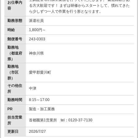
お仕事内
る方大歓迎です！ まずは研修からスタートして、慣れてきた
容
ら少しずつ一人で作業を行う形となります。
勤務形態
派遣社員
時給
1,800円～
郵便番号
243-0303
勤務地
（都道府
神奈川県
県）
勤務地
（市区
愛甲郡愛川町
群）
その他住
中津
所
勤務時間
8:15～17:00
PR
製造・加工業務
担当営業
首都圏第1営業所 tel：0120-37-7130
所
更新日
2026/7/27