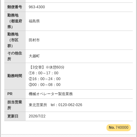
郵便番号
963-4300
勤務地
（都道府
福島県
県）
勤務地
（市区
田村市
群）
その他住
大越町
所
【3交替】※休憩60分
①8：00～17：00
勤務時間
②16：00～24：00
③00：00～08：00
PR
機械オペレーター製造業務
担当営業
東北営業所 tel：0120-062-026
所
更新日
2026/7/22
740000