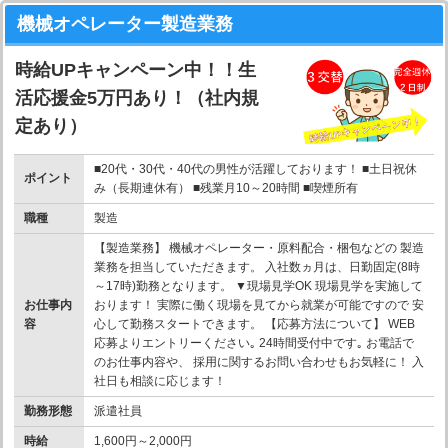
機械オペレーター製造業務
時給UPキャンペーン中！！生
活応援金5万円あり！（社内規
定あり）
■20代・30代・40代の男性が活躍しております！ ■土日祝休
ポイント
み（長期連休有） ■残業月10～20時間 ■喫煙所有
職種
製造
【製造業務】 機械オペレーター・原料配合・梱包などの 製造
業務を担当していただきます。 入社数ヵ月は、日勤固定(8時
～17時)勤務となります。 ▼現場見学OK 現場見学を実施して
お仕事内
おります！ 実際に働く現場を見てから就業が可能ですので 安
容
心して勤務スタートできます。 【応募方法について】 WEB
応募よりエントリーください｡ 24時間受付中です｡ お電話で
のお仕事内容や、 採用に関するお問い合わせもお気軽に！ 入
社日も相談に応じます！
勤務形態
派遣社員
時給
1,600円～2,000円