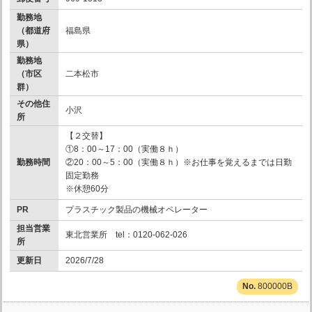
勤務地
（都道府
福島県
県）
勤務地
（市区
二本松市
群）
その他住
小沢
所
【２交替】
①8：00～17：00（実働８ｈ）
勤務時間
②20：00～5：00（実働８ｈ）※お仕事を覚えるまでは日勤
固定勤務
※休憩60分
PR
プラスチック製品の機械オペレーター
担当営業
東北営業所 tel：0120-062-026
所
更新日
2026/7/28
800000B