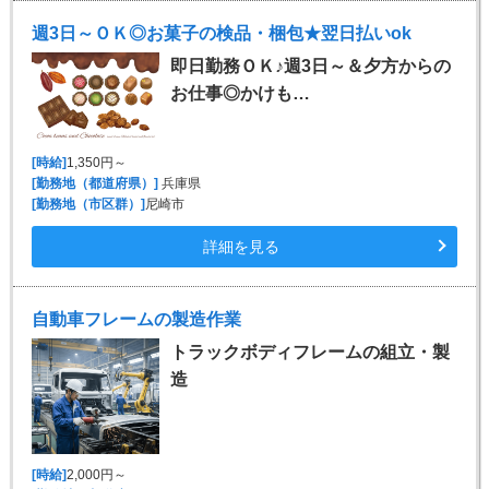
週3日～ＯＫ◎お菓子の検品・梱包★翌日払いok
即日勤務ＯＫ♪週3日～＆夕方からの
お仕事◎かけも…
[時給]
1,350円～
[勤務地（都道府県）]
兵庫県
[勤務地（市区群）]
尼崎市
詳細を見る
自動車フレームの製造作業
トラックボディフレームの組立・製
造
[時給]
2,000円～