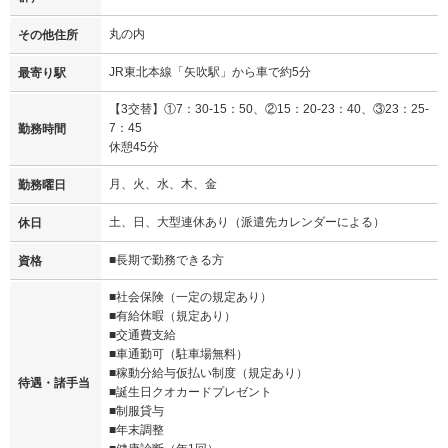
丸の内
その他住所
JR東北本線「矢吹駅」から車で約5分
最寄り駅
【3交替】①7：30-15：50、②15：20-23：40、③23：25-
7：45
勤務時間
休憩45分
月、火、水、木、金
勤務曜日
土、日、大型連休あり（派遣先カレンダーによる）
休日
■長期で勤務できる方
資格
■社会保険（一定の規定あり）
■有給休暇（規定あり）
■交通費支給
■車通勤可（駐車場無料）
■稼動分給与仮払い制度（規定あり）
待遇・諸手当
■誕生日クオカードプレゼント
■制服貸与
■年末調整