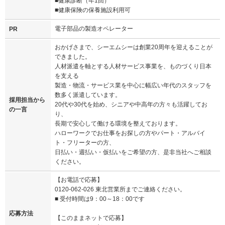
■健康診断（年1回）
■健康保険の保養施設利用可
電子部品の製造オペレーター
PR
おかげさまで、シーエムシーは創業20周年を迎えることが
できました。
人材派遣を軸とする人材サービス事業を、ものづくり日本
を支える
製造・物流・サービス業を中心に幅広い年代のスタッフを
数多く派遣しています。
採用担当から
20代や30代を始め、シニアや中高年の方々も活躍してお
の一言
り、
長期で安心して働ける環境を整えております。
ハローワークでお仕事をお探しの方やパート・アルバイ
ト・フリーターの方、
日払い・週払い・仮払いをご希望の方、是非当社へご相談
ください。
【お電話で応募】
0120-062-026 東北営業所までご連絡ください。
■ 受付時間は9：00～18：00です
応募方法
【このままネットで応募】