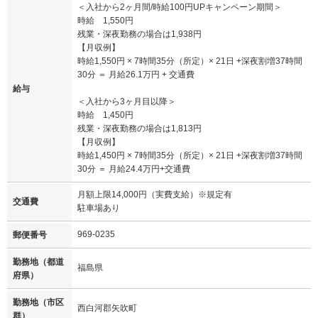
＜入社から2ヶ月間/時給100円UPキャンペーン期間＞
時給 1,550円
残業・深夜勤務の場合は1,938円
【月収例】
時給1,550円 × 7時間35分（所定）× 21日 +深夜割増37時間
30分 ＝ 月給26.1万円 + 交通費
給与
＜入社から3ヶ月目以降＞
時給 1,450円
残業・深夜勤務の場合は1,813円
【月収例】
時給1,450円 × 7時間35分（所定）× 21日 +深夜割増37時間
30分 ＝ 月給24.4万円+交通費
月額上限14,000円（実費支給）※規定有
交通費
駐車場あり
969-0235
郵便番号
勤務地（都道
福島県
府県）
勤務地（市区
西白河郡矢吹町
群）