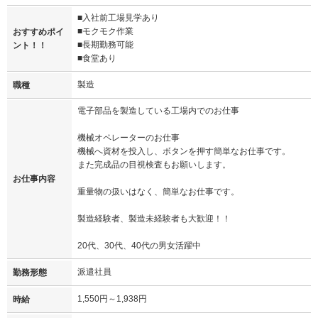
■入社前工場見学あり
■モクモク作業
おすすめポイ
■長期勤務可能
ント！！
■食堂あり
製造
職種
電子部品を製造している工場内でのお仕事
機械オペレーターのお仕事
機械へ資材を投入し、ボタンを押す簡単なお仕事です。
また完成品の目視検査もお願いします。
お仕事内容
重量物の扱いはなく、簡単なお仕事です。
製造経験者、製造未経験者も大歓迎！！
20代、30代、40代の男女活躍中
派遣社員
勤務形態
1,550円～1,938円
時給