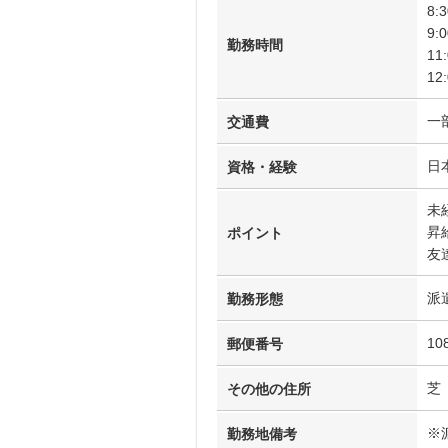
8:
9:
勤務時間
11
12
一
交通費
日
資格・経験
未
昇
ポイント
友
派
勤務形態
10
郵便番号
芝
その他の住所
※
勤務地備考