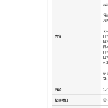
言
電
お
そ
日
内容
日
日
日
日
の
多
気
1,
時給
週
勤務曜日