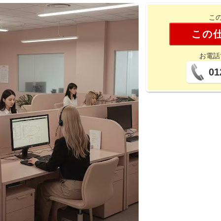
こ
この
お電話
01