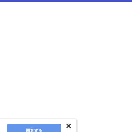
×
同意する