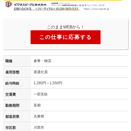
このままWEBから！
この仕事に応募する
倉庫・物流
職種
派遣社員
雇用形態
1,280円～1,550円
給与時給
一部支給
交通費
長期
勤務期間
兵庫県
都道府県
川西市
市区郡