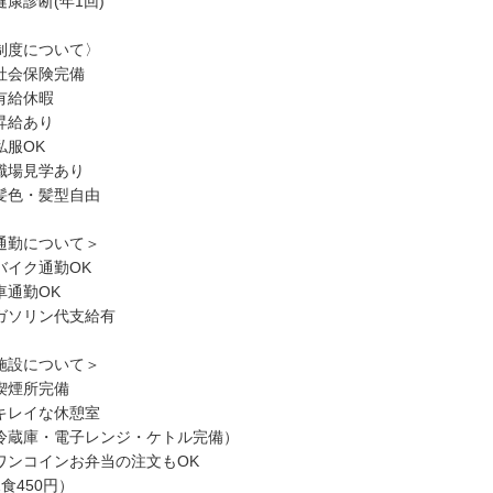
健康診断(年1回)
制度について〉
社会保険完備
有給休暇
昇給あり
私服OK
職場見学あり
髪色・髪型自由
通勤について＞
バイク通勤OK
車通勤OK
ガソリン代支給有
施設について＞
喫煙所完備
キレイな休憩室
冷蔵庫・電子レンジ・ケトル完備）
ワンコインお弁当の注文もOK
1食450円）