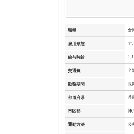
倉
職種
ア
雇用形態
1,
給与時給
全
交通費
長
勤務期間
兵
都道府県
神
市区郡
公
通勤方法