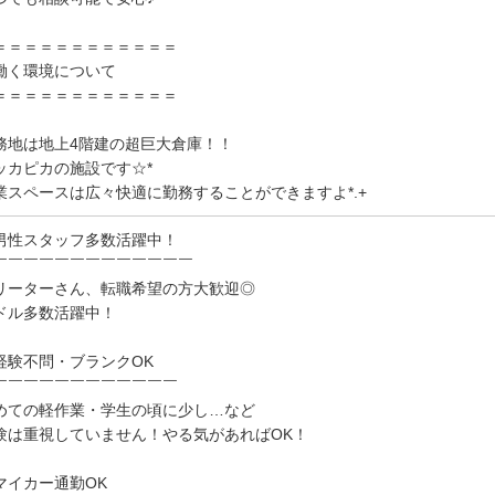
＝＝＝＝＝＝＝＝＝＝＝＝
く環境について
＝＝＝＝＝＝＝＝＝＝＝＝
務地は地上4階建の超巨大倉庫！！
ッカピカの施設です☆*
業スペースは広々快適に勤務することができますよ*.+
男性スタッフ多数活躍中！
￣￣￣￣￣￣￣￣￣￣￣￣￣
リーターさん、転職希望の方大歓迎◎
ドル多数活躍中！
経験不問・ブランクOK
￣￣￣￣￣￣￣￣￣￣￣￣
めての軽作業・学生の頃に少し…など
験は重視していません！やる気があればOK！
マイカー通勤OK