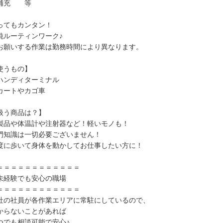
補充 等
ってもカンタン！
純ルーティンワーク♪
お願いする作業は勤務時間により異なります。
使うもの】
ハンディターミナル
カートやカゴ車
扱う商品は？】
製品や体温計や注射器など！軽いモノも！
門知識は一切必要ございません！
度に歩いて身体を動かしてお仕事したい方に！
＝＝＝＝＝＝＝＝＝＝＝＝
経験でも安心の職場
＝＝＝＝＝＝＝＝＝＝＝＝
社の社員が各作業エリアに常駐にしているので、
からないことがあれば
つでも相談可能で安心♪