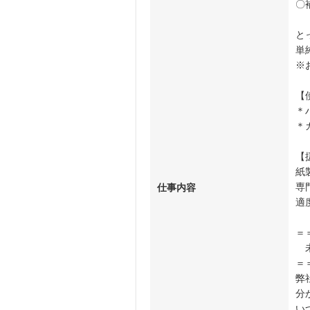
〇
と
単
※
【
＊
＊
【
紙
専
仕事内容
適
＝
未
＝
弊
分
い