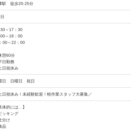
津駅 徒歩20-25分
5日
30～17：30
00～18：00
：00～22：00
休憩60分
平日勤務
土日祝休み
曜日 日曜日 祝日
土日祝休み！未経験歓迎！軽作業スタッフ大募集／
具体的には…】
ピッキング
仕分け
検品