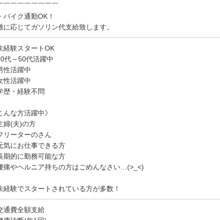
￣￣￣￣￣￣￣￣￣
・バイク通勤OK！
離に応じてガソリン代支給致します。
未経験スタートOK
20代～50代活躍中
男性活躍中
女性活躍中
学歴・経験不問
こんな方活躍中》
主婦(夫)の方
フリーターのさん
元気にお仕事できる方
長期的に勤務可能な方
腰痛やヘルニア持ちの方はごめんなさい…(>_<)
未経験でスタートされている方が多数！
交通費全額支給