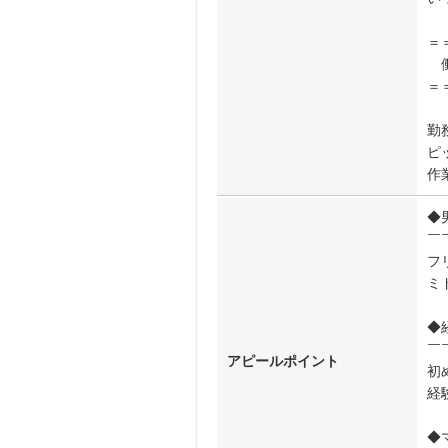
＝
働
＝
勤
ピ
作
◆
￣
フ
ミ
◆
￣
アピールポイント
初
経
◆