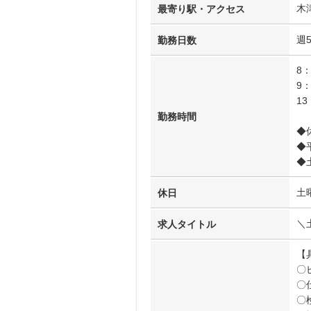
木
最寄り駅・アクセス
週
勤務日数
8：
9：
13
勤務時間
◆
◆
◆
土
休日
＼
求人タイトル
【
〇
〇
〇