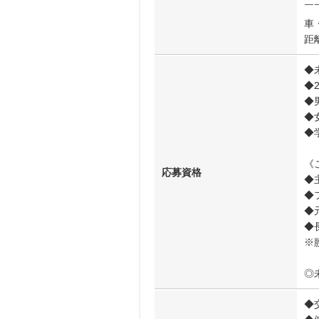
￣
車
距
◆
◆
◆
◆
◆
《
応募資格
◆
◆
◆
◆
※
◎
◆