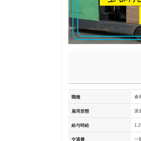
倉
職種
派
雇用形態
1,
給与時給
一
交通費