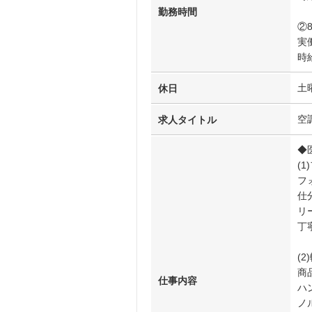
勤務時間
②8
実働
時
土
休日
空
求人タイトル
◆
(
フ
仕
リ
丁
(2
商
仕事内容
ハ
ノ