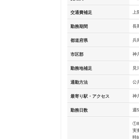
上限
交通費補足
長
勤務期間
兵
都道府県
神
市区郡
見
勤務地補足
公
通勤方法
神
最寄り駅・アクセス
週
勤務日数
①8
実働
時