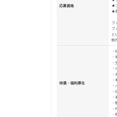
★
応募資格
★
フ
フ
と
軽
・
・
・
・
・
・
待遇・福利厚生
・
・
・
・
・
・