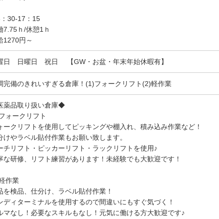
：30-17：15
7.75ｈ/休憩1ｈ
給1270円～
曜日 日曜日 祝日 【GW・お盆・年末年始休暇有】
調完備のきれいすぎる倉庫！(1)フォークリフト(2)軽作業
医薬品取り扱い倉庫◆
1)フォークリフト
ォークリフトを使用してピッキングや棚入れ、積み込み作業など！
分けやラベル貼付作業もお願い致します。
ーチリフト・ピッカーリフト・ラックリフトを使用♪
寧な研修、リフト練習があります！未経験でも大歓迎です！
)軽作業
品を検品、仕分け、ラベル貼付作業！
ンディターミナルを使用するので間違いにもすぐ気づく！
ルマなし！必要なスキルもなし！元気に働ける方大歓迎です♪