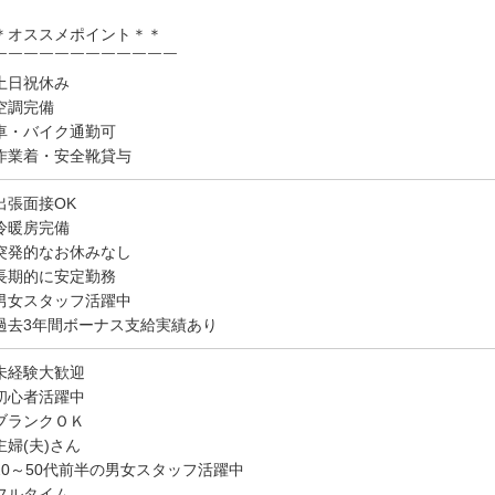
＊オススメポイント＊＊
￣￣￣￣￣￣￣￣￣￣￣￣
土日祝休み
空調完備
車・バイク通勤可
作業着・安全靴貸与
出張面接OK
冷暖房完備
突発的なお休みなし
長期的に安定勤務
男女スタッフ活躍中
過去3年間ボーナス支給実績あり
未経験大歓迎
初心者活躍中
ブランクＯＫ
主婦(夫)さん
20～50代前半の男女スタッフ活躍中
フルタイム