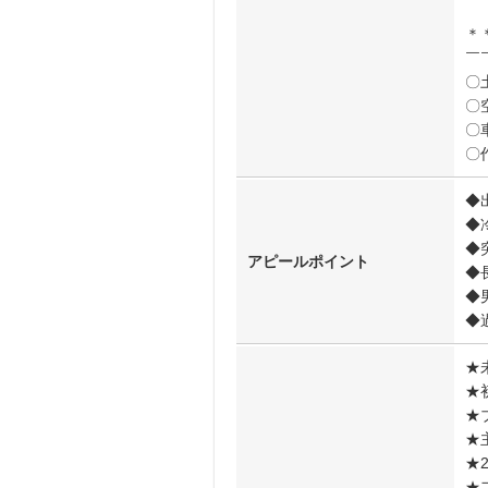
＊
￣
〇
〇
〇
〇
◆
◆
◆
アピールポイント
◆
◆
◆
★
★
★
★
★
★