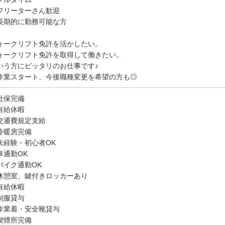
フリーターさん歓迎
長期的に勤務可能な方
ォークリフト免許を活かしたい。
ォークリフト免許を取得して働きたい。
いう方にピッタリのお仕事です♪
作業スタート、今後職種変更を希望の方も◎
社保完備
有給休暇
交通費規定支給
冷暖房完備
未経験・初心者OK
車通勤OK
バイク通勤OK
休憩室、鍵付きロッカーあり
有給休暇
制服貸与
作業着・安全靴貸与
喫煙所完備