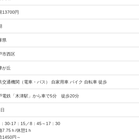
13700円
期
庫県
戸市西区
津が丘
共交通機関（電車・バス） 自家用車 バイク 自転車 徒歩
戸電鉄「木津駅」から車で5分 徒歩20分
5日
：30-17：15／8：45～17：30
7.75ｈ/休憩1ｈ
給1450円～