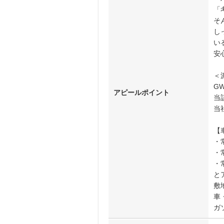
「
そ
し
い
安
＜
G
アピールポイント
当
当
【
・
・
・
と
敷
車
ガ