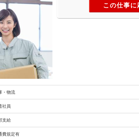
この仕事に
庫・物流
遣社員
部支給
通費規定有