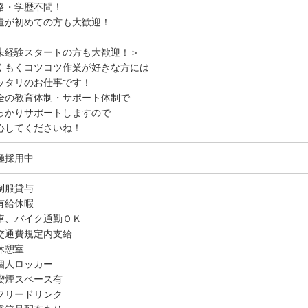
格・学歴不問！
遣が初めての方も大歓迎！
未経験スタートの方も大歓迎！＞
くもくコツコツ作業が好きな方には
ッタリのお仕事です！
全の教育体制・サポート体制で
っかりサポートしますので
心してくださいね！
極採用中
制服貸与
有給休暇
車、バイク通勤ＯＫ
交通費規定内支給
休憩室
個人ロッカー
喫煙スペース有
フリードリンク