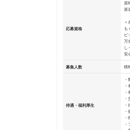
資
派
＜
も
応募資格
ピ
万
し
安
積
募集人数
・
・
・
・
・
待遇・福利厚生
・
・
・