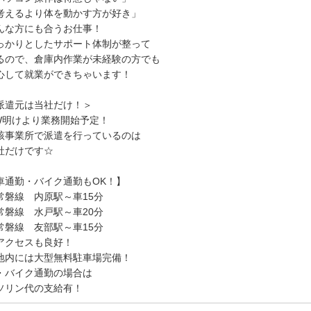
考えるより体を動かす方が好き」
んな方にも合うお仕事！
っかりとしたサポート体制が整って
るので、倉庫内作業が未経験の方でも
心して就業ができちゃいます！
派遣元は当社だけ！＞
W明けより業務開始予定！
該事業所で派遣を行っているのは
社だけです☆
車通勤・バイク通勤もOK！】
常磐線 内原駅～車15分
常磐線 水戸駅～車20分
常磐線 友部駅～車15分
アクセスも良好！
地内には大型無料駐車場完備！
・バイク通勤の場合は
ソリン代の支給有！