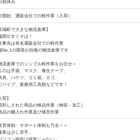
日祝休み
方開始 通販会社での軽作業（入荷）
茨城町で大きな物流倉庫】
城西ICすぐそば！
仕事先は有名通販会社での軽作業
域No,1の環境が自慢の物流倉庫です
物流倉庫でのシンプル軽作業をお任せ＞
うのは手袋、マスク、養生テープ、
房具、バケツ、ゴミ箱、カゴ、
ビパイプ、業務用工具類などです！
入荷】
荷卸しされた商品の検品作業（検収・加工）
商品の棚入れ作業及び補充作業
教育体制・サポート体制も万全！＞
接客は少し苦手」
パソコン操作は得意じゃない」