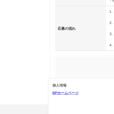
・
１
２
応募の流れ
３
４
個人情報
BPホームページ
リストにもどる