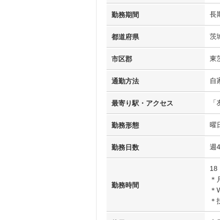
長
勤務期間
茨
都道府県
東
市区郡
自
通勤方法
「
最寄り駅・アクセス
曜
勤務形態
週
勤務日数
1
＊
勤務時間
＊
＊