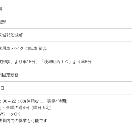
期
城県
茨城郡茨城町
家用車 バイク 自転車 徒歩
友部駅」より車15分、「茨城町西ＩＣ」より車5分
日固定勤務
4日
8：00～22：00(休憩なし、実働4時間)
月～金曜の週4日（曜日固定）
WワークOK
扶養内での就業も可能です