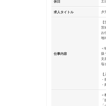
土
休日
夕
求人タイトル
【
茨
お
地
＜
扱
仕事内容
文
塩
【
・
・
＜
「
「