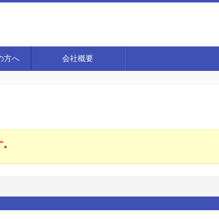
の方へ
会社概要
す。