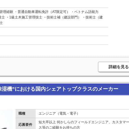
管理経験 ・普通自動車運転免許（AT限定可） ・ベトナム語能力
技士 ・1級土木施工管理技士 ・技術士補（建設部門） ・技術士（建
士
詳細を見る
“除湿機”における国内シェアトップクラスのメーカー
職種
エンジニア（電気・電子）
短大卒以上 何かしらのフィールドエンジニア、カスタマ
応募要件
ス等のご経験をお持ちの方