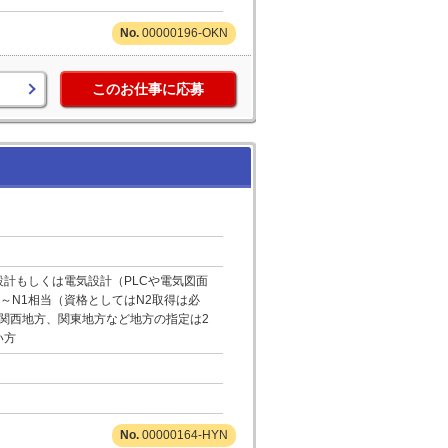
00000196-OKN
このお仕事に応募
設計もしくは電気設計（PLCや電気図面
～N1相当（資格としてはN2取得は必
。関西地方、関東地方など地方の指定は2
い方
00000164-HYN