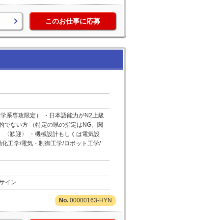
このお仕事に応募
学系専攻限定） ・日本語能力がN2上級
的でない方 （特定の県の指定はNG。関
 〈歓迎〉 ・機械設計もしくは電気設
化工学/電気・制御工学/ロボット工学/
サイン
00000163-HYN