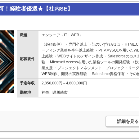
可！経験者優遇★【社内SE】
職種
エンジニア（IT・WEB）
〈必須条件〉 ・専門卒以上 下記のいずれか1点 ・HTML,CSS
ーディング業務を半年以上経験 ・PHP,MySQLを用いた
上経験 ・WEBサイトのデザイン作成 ・Salesforce
応募要件
験 ・Microsoft Accessを用いた業務ツールの開発経
業支援 ・プロジェクトマネジメント、プロジェクトリーダ
WEB制作、開発の実務経験 ・Salesforce資格保有 ・そ
予定年収
2,856,000円～4,800,000円
勤務地
神奈川県川崎市
詳細を見る