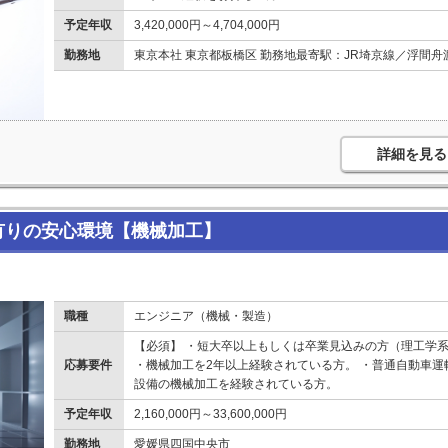
予定年収
3,420,000円～4,704,000円
勤務地
東京本社 東京都板橋区 勤務地最寄駅：JR埼京線／浮間舟
詳細を見る
有りの安心環境【機械加工】
職種
エンジニア（機械・製造）
【必須】 ・短大卒以上もしくは卒業見込みの方（理工学系
応募要件
・機械加工を2年以上経験されている方。 ・普通自動車運
設備の機械加工を経験されている方。
予定年収
2,160,000円～33,600,000円
勤務地
愛媛県四国中央市