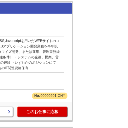
,Javascriptを用いたWEBサイトのコ
WEBアプリケーション開発業務を半年以
のカスタマイズ開発、または運用、管理業務経
験 〈歓迎条件〉 ・システムの企画、提案、営
の経験 ・いずれかのポジションにて
の他のIT関連資格保有
00000201-OHY
このお仕事に応募