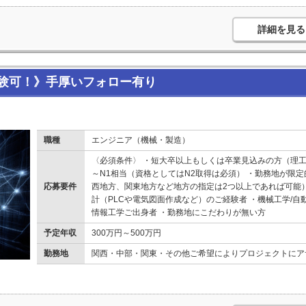
詳細を見る
験可！》手厚いフォロー有り
職種
エンジニア（機械・製造）
〈必須条件〉 ・短大卒以上もしくは卒業見込みの方（理工
～N1相当（資格としてはN2取得は必須） ・勤務地が限定
応募要件
西地方、関東地方など地方の指定は2つ以上であれば可能）
計（PLCや電気図面作成など）のご経験者 ・機械工学/自動
情報工学ご出身者 ・勤務地にこだわりが無い方
予定年収
300万円～500万円
勤務地
関西・中部・関東・その他ご希望によりプロジェクトにア