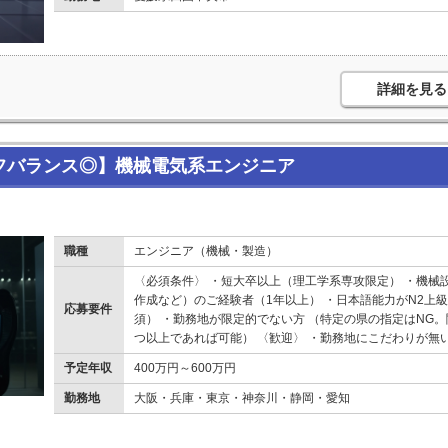
詳細を見る
イフバランス◎】機械電気系エンジニア
職種
エンジニア（機械・製造）
〈必須条件〉 ・短大卒以上（理工学系専攻限定） ・機械
作成など）のご経験者（1年以上） ・日本語能力がN2上級
応募要件
須） ・勤務地が限定的でない方 （特定の県の指定はNG
つ以上であれば可能） 〈歓迎〉 ・勤務地にこだわりが無
予定年収
400万円～600万円
勤務地
大阪・兵庫・東京・神奈川・静岡・愛知