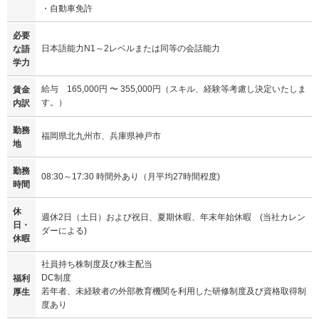
・自動車免許
必要
日本語能力N1～2レベルまたは同等の会話能力
な語
学力
給与 165,000円 〜 355,000円（スキル、経験等考慮し決定いたしま
賃金
す。）
内訳
勤務
福岡県北九州市、兵庫県神戸市
地
勤務
08:30～17:30 時間外あり（月平均27時間程度)
時間
休
週休2日（土日）および祝日、夏期休暇、年末年始休暇 (当社カレン
日・
ダーによる)
休暇
社員持ち株制度及び株主配当
DC制度
福利
若年者、未経験者の外部教育機関を利用した研修制度及び資格取得制
厚生
度あり