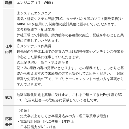
エンジニア（IT・WEB）
職種
①システムエンジニア
電気・計装システム設計(PLC、タッチパネル等のソフト開発業務)や
AutoCADを使用した制御盤の設計業務に従事していただきます。
②各種盤組立・配線業務
弊社工場にて制御盤、動力盤等の各種盤の組立、配線を中心とした業
務に従事していただきます。
③メンテナンス作業員
仕事
最先端の半導体工場での装置の立上げ調整作業やメンテナンス作業を
内容
中心とした業務に従事していただきます。
④上記見習い、新卒・第２新卒者
記1~3の業務内容の見習いとなります。 どの業務でも、しっかりと基
礎から教えますので未経験の方でも安心してご応募ください。 経験
豊富な先輩社員の下で、アプリケーションソフトの使い方を基礎から
学んで頂きます。
地球温暖化問題を真摯に受け⽌め、これまで培ってきたFA技術でSD
魅力
Gs、低炭素社会への取組みに貢献していく会社です。
【必須】
・短大卒以上もしくは卒業見込みの方（理工学系専攻限定）
応募
・電気設計経験（PLC使用）1年以上
要件
・日本語能力がN2～相当