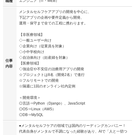
エンジニア（IT・WEB）
職種
メンタルセルフケアアプリの開発を中⼼に、
下記アプリの企画や要件定義から開発、
運⽤・保守まで全ての⼯程に携わります。
【⾮医療領域】
◇⼀般ユーザー向け
◇企業向け（従業員を対象）
◇⼩中学校向け
◇⾃治体向け（妊産婦を対象）
仕事
【医療領域】
内容
◇強迫症や不安症の治療⽤アプリの開発
☆プロジェクトは8名（開発2名）で進⾏
☆フルリモートでの開発
☆隔週に1回のオンライン社内定例
＜開発環境＞
◎⾔語⇒Python（Django）、JavaScript
◎OS⇒Linux（AWS）
◎DB⇒MySQL
●メンタルセルフケアの領域では国内のリーディングカンパニー！
代表⾃⾝がメンタルで不調になった経験があり、AIで「⼈と⼀切つ