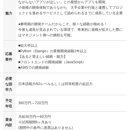
ながらないアプリがほしい」との着想からアプリを開発。
⼩規模の開発体制でありながら、⼤⼿企業や⾏政と連携してプロジ
ェクトを進めるサービスとして認められるまでに成長している企業
魅力
●黎明期の開発チームだからこそ、様々な経験が積める！
今後も成⻑が⾒込まれている環境で、将来的に規模が拡⼤した際に
はマネジメント側への挑戦も可能。
■短大卒以上
■Python（Django）の業務開発経験2年以上
応募
【あると望ましい経験・能⼒】
要件
■フロントエンドの開発経験（JavaScript）
■AWSでの開発経験
必要
日本語能力N2レベルもしくは同等程度の会話力
な語
学力
予定
360万円～720万円
年収
⽉給30万円〜60万円
賃金
※試⽤期間6ヶ⽉あり
内訳
(期間中の条件に差異はありません)