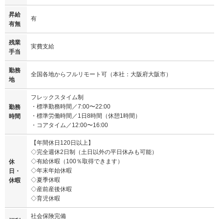
昇給
有
有無
残業
実費支給
手当
勤務
全国各地からフルリモート可（本社：大阪府大阪市）
地
フレックスタイム制
・標準勤務時間／7:00〜22:00
勤務
・標準労働時間／1⽇8時間（休憩1時間）
時間
・コアタイム／12:00〜16:00
【年間休⽇120⽇以上】
◇完全週休2⽇制（⼟⽇以外の平⽇休みも可能）
◇有給休暇（100％取得できます）
休
◇年末年始休暇
日・
◇夏季休暇
休暇
◇産前産後休暇
◇育児休暇
社会保険完備