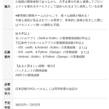
⼩規模の開発体制でありながら、⼤⼿企業や⾏政と連携してプロジ
ェクトを進めるサービスとして認められるまでに成長している企業
魅力
●黎明期の開発チームだからこそ、様々な経験が積める！
今後も成⻑が⾒込まれている環境で、将来的に規模が拡⼤した際に
はマネジメント側への挑戦も可能。
短大卒以上
モバイルアプリ（Swift or Kotlin）の業務開発経験2年以上
下記条件でのモバイルアプリの業務開発経験2年以上
・iOS（swift）& Android（Kotlin）の実務経験 または
・iOS（swift） & Python（Django）の実務経験 または
応募
・Android（Kotlin） & Python（Django）の実務経験
要件
【あると望ましい経験・能⼒】
バックエンドの開発経験
AWSでの開発経験
必要
日本語能力N2レベルもしくは同等程度の会話力
な語
学力
予定
360万円～720万円
年収