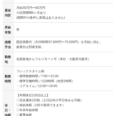
⽉給30万円〜60万円
賃金
※試⽤期間6ヶ⽉あり
内訳
(期間中の条件に差異はありません)
昇給
有
有無
固定残業代（⽉20時間/37,800円〜75,500円）を月給に含む。
残業
超過分は別途支給。
手当
勤務
全国各地からフルリモート可（本社：大阪府大阪市）
地
フレックスタイム制
・標準勤務時間／7:00〜22:00
勤務
・標準労働時間／1⽇8時間（休憩1時間）
時間
・コアタイム／12:00〜16:00
【年間休⽇120⽇以上】
◇完全週休2⽇制（⼟⽇以外の平⽇休みも可能）
◇有給休暇（100％取得できます）
休
◇年末年始休暇
日・
◇夏季休暇
休暇