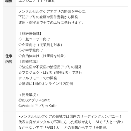
エンジニア（IT・WEB）
職種
メンタルセルフケアアプリの開発を中⼼に、
下記アプリの企画や要件定義から開発、
運⽤・保守まで全ての⼯程に携わります。
【⾮医療領域】
◇⼀般ユーザー向け
◇企業向け（従業員を対象）
◇⼩中学校向け
◇⾃治体向け（妊産婦を対象）
仕事
【医療領域】
内容
◇強迫症や不安症の治療⽤アプリの開発
☆プロジェクトは8名（開発2名）で進⾏
☆フルリモートでの開発
☆隔週に1回のオンライン社内定例
＜開発環境＞
◎iOSアプリ⇒Swift
◎Androidアプリ⇒Kotlin
●メンタルセルフケアの領域では国内のリーディングカンパニー！
代表⾃⾝がメンタルで不調になった経験があり、AIで「⼈と⼀切つ
ながらないアプリがほしい」との着想からアプリを開発。