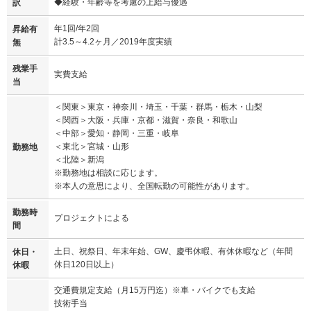
◆経験・年齢等を考慮の上給与優遇
訳
年1回/年2回
昇給有
計3.5～4.2ヶ月／2019年度実績
無
残業手
実費支給
当
＜関東＞東京・神奈川・埼玉・千葉・群馬・栃木・山梨
＜関西＞大阪・兵庫・京都・滋賀・奈良・和歌山
＜中部＞愛知・静岡・三重・岐阜
＜東北＞宮城・山形
勤務地
＜北陸＞新潟
※勤務地は相談に応じます。
※本人の意思により、全国転勤の可能性があります。
勤務時
プロジェクトによる
間
土日、祝祭日、年末年始、GW、慶弔休暇、有休休暇など（年間
休日・
休日120日以上）
休暇
交通費規定支給（月15万円迄）※車・バイクでも支給
技術手当