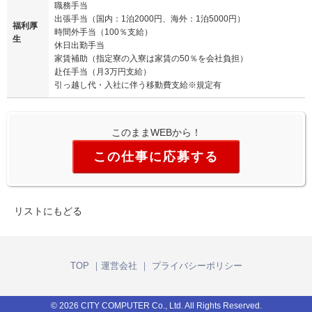
職務手当
出張手当（国内：1泊2000円、海外：1泊5000円）
福利厚
時間外手当（100％支給）
生
休日出勤手当
家賃補助（指定寮の入寮は家賃の50％を会社負担）
赴任手当（月3万円支給）
引っ越し代・入社に伴う移動費支給※規定有
このままWEBから！
この仕事に応募する
リストにもどる
TOP
｜
運営会社
｜
プライバシーポリシー
© 2026 CITY COMPUTER Co., Ltd. All Rights Reserved.