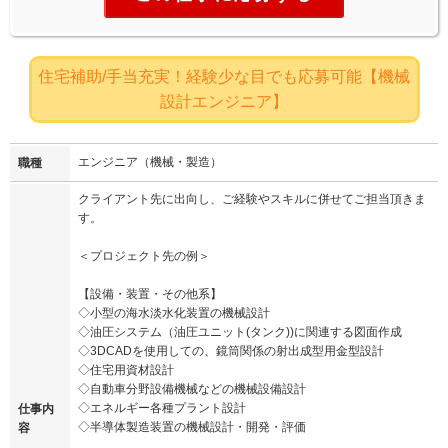
住宅補助/手当充実！経験少な目でも応募可能【機械
設計エンジニア】
エンジニア（機械・製造）
職種
クライアント先に出向し、ご経験やスキルに併せてご担当頂きま
す。
＜プロジェクト先の例＞
【設備・装置・その他系】
◇小型の海水淡水化装置の機械設計
◇油圧システム（油圧ユニット(タンク))に関連する図面作成
◇3DCADを使用しての、鏡筒関係の射出成型用金型設計
◇住宅用資材設計
◇自動車分野設備機械などの機械設備設計
◇エネルギー各種プラント設計
仕事内
◇半導体製造装置の機械設計・開発・評価
容