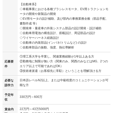
【自動車系】
◇車載事業における各種ブラシレスモータ、EV用トラクションモ
ータの開発や新製品の開発
◇EV用モータの設計補助、及び部内の事務業務全般（部品手配、
書類作成 等）
◇開発車・量産車の外装システム部品の設計開発・設計補助
◇自動車用電池の構造設計、搭載設計、周辺部品の設計
◇ワイヤーハーネス経路設計
◇自動車の内装部品(インパネ/トリムなど) の設計
◇自動車部品の振動、強度、熱伝導解析
①理工系大学を卒業し、関連業務経験が1年以上ある方
②勤務地に制限が無い方（関東のみ、関西のみなどはMG、2つの
応募要
エリア以上で可能であればOK）
件
③技術者派遣（お客様先に常駐）ということを理解頂ける方
日本語レベルN2以上、または中級程度のコミュニケーションが可
必要な
能な方
語学力
予定年
330万円～600万
収
22万円～43万5000円
賃金内