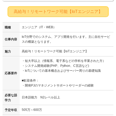
高給与！リモートワーク可能【IoTエンジニア】
エンジニア（IT・WEB）
職種
IoT分野でのシステム、アプリ開発を行います。主に自社サービ
仕事内容
スの構築となります。
高給与！リモートワーク可能【IoTエンジニア】
魅力
・短大卒以上（情報系、電子系などの学科を卒業された方）
・システム開発経験(PHP、Python、C言語など)
・IoTについての基本概念およびサーバー周りの基礎知識
応募要件
■歓迎条件：
・開発PJのマネジメントサポートやリーダーの経験
必要な語
日本語能力 N2レベル以上
学力
505万～600万
予定年収