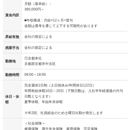
月額（基本給）：
360,000円～
賃金内訳
■年収構成：月給×12ヶ月+賞与
金額は選考を通じて上下する可能性があります
会社の規定による
昇給有無
会社の規定による
残業手当
①京都本社
勤務地
京都府京都市中京区
09:00～18:00
勤務時間
完全週休2日制（土日祝休み/年間休日122日）
年間有給休暇10日～20日（下限日数は、入社半年経過後の付与
日数となります）
休日・休
夏季休暇、年始年末休暇
暇
※年2回、社員総会のため土曜日出勤が発生します
＜社会保険＞
健康保険 厚生年金保険 雇用保険 労災保険