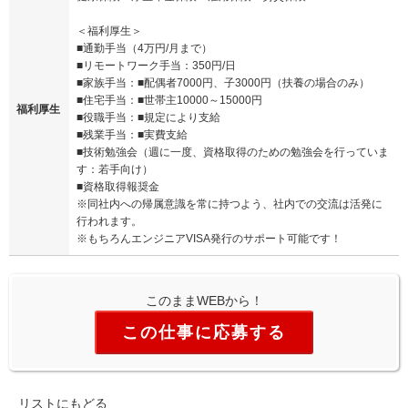
＜福利厚生＞
■通勤手当（4万円/月まで）
■リモートワーク手当：350円/日
■家族手当：■配偶者7000円、子3000円（扶養の場合のみ）
■住宅手当：■世帯主10000～15000円
福利厚生
■役職手当：■規定により支給
■残業手当：■実費支給
■技術勉強会（週に一度、資格取得のための勉強会を行っていま
す：若手向け）
■資格取得報奨金
※同社内への帰属意識を常に持つよう、社内での交流は活発に
行われます。
※もちろんエンジニアVISA発行のサポート可能です！
このままWEBから！
この仕事に応募する
リストにもどる