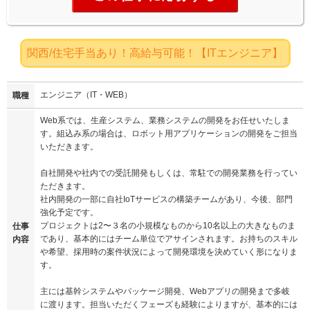
関西/住宅手当あり！高給与可能！【ITエンジニア】
エンジニア（IT・WEB）
職種
Web系では、生産システム、業務システムの開発をお任せいたしま
す。組込み系の場合は、ロボット用アプリケーションの開発をご担当
いただきます。
自社開発や社内での受託開発もしくは、常駐での開発業務を行ってい
ただきます。
社内開発の一部に自社IoTサービスの構築チームがあり、今後、部門
強化予定です。
プロジェクトは2〜３名の小規模なものから10名以上の大きなものま
仕事
であり、基本的にはチーム単位でアサインされます。お持ちのスキル
内容
や希望、採用時の案件状況によって開発環境を決めていく形になりま
す。
主には基幹システムやパッケージ開発、Webアプリの開発まで多岐
に渡ります。担当いただくフェーズも経験によりますが、基本的には