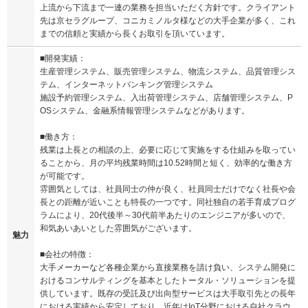
上流から下流まで一連の業務を担当いただく方針です。クライアント
先は京セラグループ、コニカミノルタ様などの大手企業が多く、これ
までの信頼と実績から長くお取引を頂いています。
■開発実績：
生産管理システム、販売管理システム、物流システム、品質管理シス
テム、インターネットバンキング管理システム
施設予約管理システム、入出荷管理システム、店舗管理システム、P
OSシステム、金融系情報管理システムなどがあります。
■働き方：
残業は上長との相談の上、必要に応じて実施をする仕組みを取ってい
ることから、月の平均残業時間は10.52時間と短く、効率的な働き方
が可能です。
雰囲気としては、社員同士の仲が良く、社員同士だけでなく社長や会
長との距離が近いことも特長の一つです。同社独自の若手育成プログ
ラムにより、20代後半～30代前半あたりのエンジニアが多いので、
和気あいあいとした雰囲気がございます。
魅力
■会社の特徴：
大手メーカーなど各種企業から直接業務を請け負い、システム開発に
おけるコンサルティングを基本としたトータル・ソリューションを提
供しています。既存の受託及び出向型サービスは大手取引先との長年
における実績から安定しており、近年はIoT分野における自社クラウ