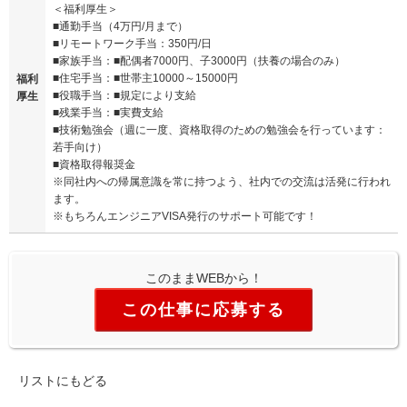
＜福利厚生＞
■通勤手当（4万円/月まで）
■リモートワーク手当：350円/日
■家族手当：■配偶者7000円、子3000円（扶養の場合のみ）
■住宅手当：■世帯主10000～15000円
福利
■役職手当：■規定により支給
厚生
■残業手当：■実費支給
■技術勉強会（週に一度、資格取得のための勉強会を行っています：
若手向け）
■資格取得報奨金
※同社内への帰属意識を常に持つよう、社内での交流は活発に行われ
ます。
※もちろんエンジニアVISA発行のサポート可能です！
このままWEBから！
この仕事に応募する
リストにもどる