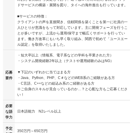
ドサービスの構築・展開を図り、タイへの海外進出も行っています。
■サービスの特徴：
クライアントの声を直接聞き、信頼関係を築くことを第一に社員の一
人ひとりが意識をもって対応しています。主に開発フェーズを行うこ
とが多いですが、上流から運用/保守まで幅広くサポートを行ってい
ます。働き方改革にもいち早く取り組み、関西で初めて「ユースエー
ル認定」を取得いたしました。
・短大卒以上（情報系、電子系などの学科を卒業された方）
・システム開発経験2年以上（テストや運用経験のみはNG）
▼下記のいずれかに当てはまる方
応募
・Java、Python、PHP、C＃などのWEB系のご経験がある方
要件
・C言語、C++などの組込み系のご経験がある方
※ご自身のスキルが見合っているのか…？と心配な方もご応募くださ
い！
必要
日本語能力 N2レベル以上
な語
学力
予定
350万円～650万円