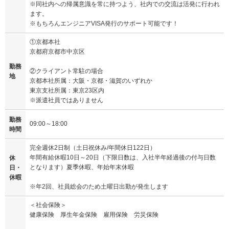
※同社内への帰属意識を常に持つよう、社内での交流は活発に行われ
ます。
※もちろんエンジニアVISA発行のサポート可能です！
①京都本社
京都府京都市中京区
勤務
②クライアント常駐の場合
地
京都本社所属：大阪・京都・滋賀のいずれか
東京支社所属：東京23区内
※派遣社員ではありません
勤務
09:00～18:00
時間
完全週休2日制（土日祝休み/年間休日122日）
年間有給休暇10日～20日（下限日数は、入社半年経過後の付与日数
休
となります）夏季休暇、年始年末休暇
日・
休暇
※年2回、社員総会のため土曜日出勤が発生します
＜社会保険＞
健康保険 厚生年金保険 雇用保険 労災保険