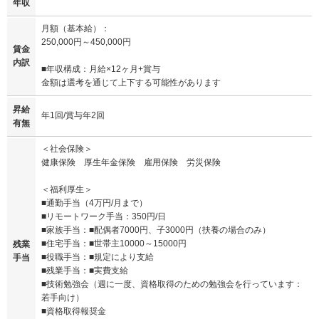
年収
月額（基本給）：
250,000円～450,000円
賃金
内訳
■年収構成：月給×12ヶ月+賞与
金額は選考を通じて上下する可能性があります
昇給
年1回/賞与年2回
有無
＜社会保険＞
健康保険 厚生年金保険 雇用保険 労災保険
＜福利厚生＞
■通勤手当（4万円/月まで）
■リモートワーク手当：350円/日
■家族手当：■配偶者7000円、子3000円（扶養の場合のみ）
■住宅手当：■世帯主10000～15000円
残業
■役職手当：■規定により支給
手当
■残業手当：■実費支給
■技術勉強会（週に一度、資格取得のための勉強会を行っています：
若手向け）
■資格取得報奨金