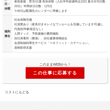
産前産後・育児/介護 有休休暇（入社半年経過時点10日 最大付与日数
日・
20日）年間休日日数：125日
休暇
※休日は配属先カレンダーに準拠します
社会保険完備
社員寮あり（家具付きキレイなワンルームを完備しています/引越し
代負担/年齢規定なし）
福利
人間ドック、予防接種の費用補助
厚生
自社保養所（勝浦）、自社健康保険組合
会員制福利厚生サービス「ベネフィット・ステーション」
資格取得支援
このままWEBから！
この仕事に応募する
リストにもどる