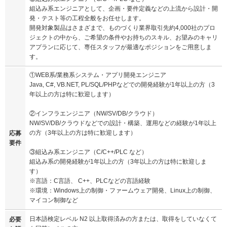
組込み系エンジニアとして、企画・要件定義などの上流から設計・開
発・テスト等の工程全般をお任せします。
開発対象製品はさまざまで、ものづくり業界取引先約4,000社のプロ
ジェクトの中から、ご希望の条件やお持ちのスキル、お望みのキャリ
アプランに応じて、専任スタッフが最適なポジションをご用意しま
す。
①WEB系/業務系システム・アプリ開発エンジニア
Java, C#, VB.NET, PL/SQL/PHPなどでの開発経験が1年以上の方（3
年以上の方は特に歓迎します）
②インフラエンジニア（NW/SV/DB/クラウド）
NW/SV/DB/クラウドなどでの設計・構築、運用などの経験が1年以上
の方（3年以上の方は特に歓迎します）
応募
要件
③組込み系エンジニア（C/C++/PLC など）
組込み系の開発経験が1年以上の方（3年以上の方は特に歓迎しま
す）
※言語：C言語、 C++、PLCなどの言語経験
※環境：Windows上の制御・ファームウェア開発、Linux上の制御、
マイコン制御など
日本語検定レベル N2 以上取得済みの方または、取得をしていなくて
必要