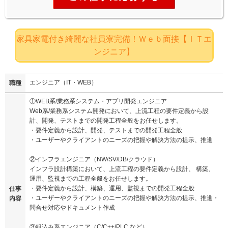
家具家電付き綺麗な社員寮完備！Ｗｅｂ面接【ＩＴエ
ンジニア】
エンジニア（IT・WEB）
職種
①WEB系/業務系システム・アプリ開発エンジニア
Web系/業務系システム開発において、上流工程の要件定義から設
計、開発、テストまでの開発工程全般をお任せします。
・要件定義から設計、開発、テストまでの開発工程全般
・ユーザーやクライアントのニーズの把握や解決方法の提示、推進
②インフラエンジニア（NW/SV/DB/クラウド）
インフラ設計構築において、上流工程の要件定義から設計、 構築、
運用、監視までの工程全般をお任せします。
・要件定義から設計、構築、運用、監視までの開発工程全般
仕事
・ユーザーやクライアントのニーズの把握や解決方法の提示、推進・
内容
問合せ対応やドキュメント作成
③組込み系エンジニア（C/C++/PLC など）