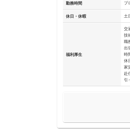
プ
勤務時間
土
休日・休暇
交
技
職
出
時
福利厚生
休
家
赴
引