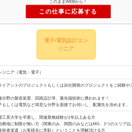
このままWEBから！
この仕事に応募する
電子/電気設計エン
ジニア
ンジニア（電気・電子）
ライアントのプロジェクトもしくは自社開発のプロジェクトをご経験や
種分野の製造装置、回路設計等、最先端技術に携われます！
子もしくは電気など得意な分野を面接でお伺いし、配属先を決めます。
理工系大学を卒業し、関連業務経験が1年以上ある方
勤務地に制限が無い方（関東のみ、関西のみなどはMG、2つのエリア以
技術者派遣（お客様先に常駐）ということを理解頂ける方