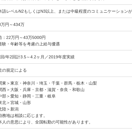
本語レベルN2もしくはN3以上、または中級程度のコミュニケーション
8万円～434万
給：22万円～43万5000円
経験・年齢等を考慮の上給与優遇
1回/年2回計3.5～4.2ヶ月／2019年度実績
社の規定による
関東＞東京・神奈川・埼玉・千葉・群馬・栃木・山梨
関西＞大阪・兵庫・京都・滋賀・奈良・和歌山
中部＞愛知・静岡・三重・岐阜
東北＞宮城・山形
北陸＞新潟
勤務地は相談に応じます。
本人の意思により、全国転勤の可能性があります。