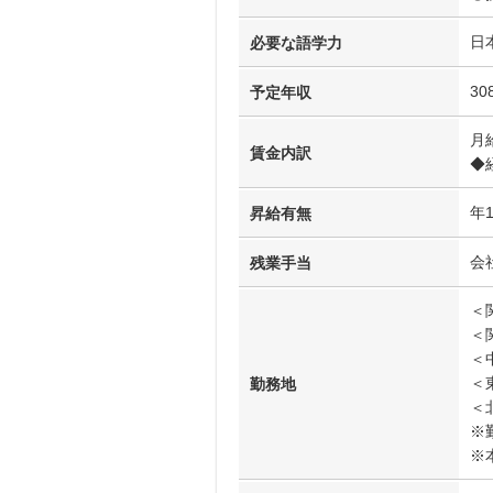
日
必要な語学力
30
予定年収
月
賃金内訳
◆
年
昇給有無
会
残業手当
＜
＜
＜
＜
勤務地
＜
※
※