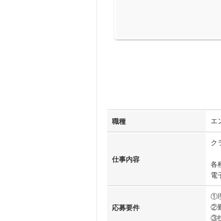
エ
職種
ク
仕事内容
各
電
①
②
応募要件
③