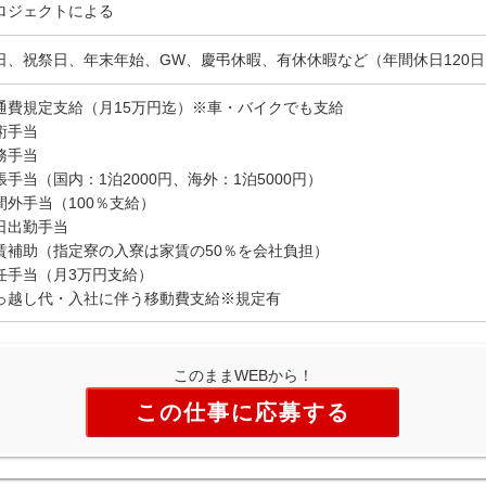
ロジェクトによる
日、祝祭日、年末年始、GW、慶弔休暇、有休休暇など（年間休日120
通費規定支給（月15万円迄）※車・バイクでも支給
術手当
務手当
張手当（国内：1泊2000円、海外：1泊5000円）
間外手当（100％支給）
日出勤手当
賃補助（指定寮の入寮は家賃の50％を会社負担）
任手当（月3万円支給）
っ越し代・入社に伴う移動費支給※規定有
このままWEBから！
この仕事に応募する